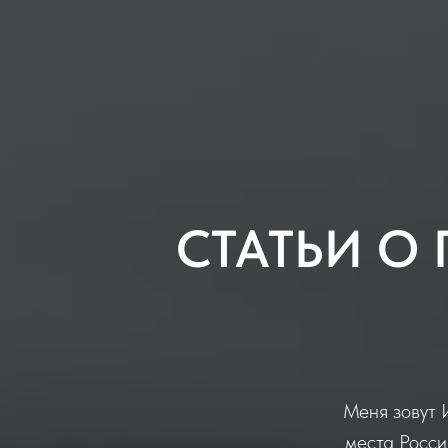
СТАТЬИ О
Меня зовут 
места Росси