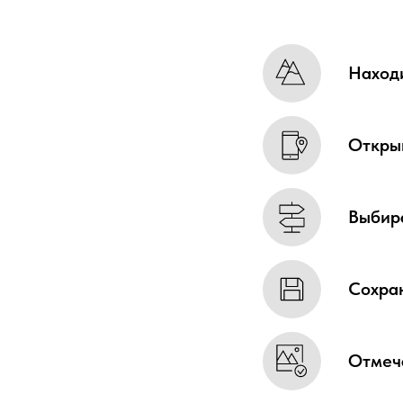
Находи
Открыв
Выбира
Сохран
Отмеч