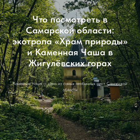
Что посмотреть в
Самарской области:
экотропа «Храм природы»
и Каменная Чаша в
Жигулёвских горах
Каменная Чаша — одно из самых необычных мест Самарской
области