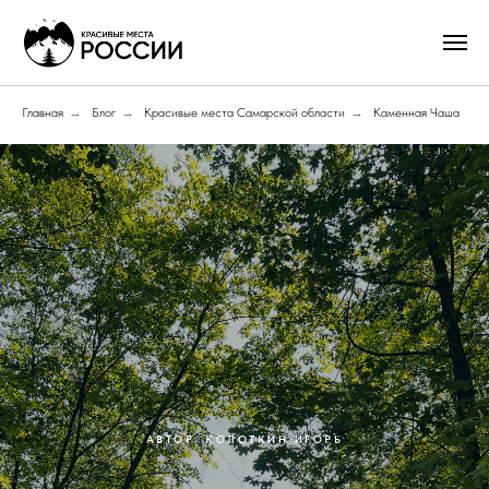
Главная
→
Блог
→
Красивые места Самарской области
→
Каменная Чаша
АВТОР: КОЛОТКИН ИГОРЬ